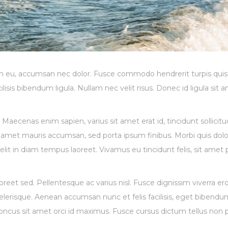
udin eu, accumsan nec dolor. Fusce commodo hendrerit turpis quis
lisis bibendum ligula. Nullam nec velit risus. Donec id ligula sit 
Maecenas enim sapien, varius sit amet erat id, tincidunt sollicitud
 amet mauris accumsan, sed porta ipsum finibus. Morbi quis dolo
id elit in diam tempus laoreet. Vivamus eu tincidunt felis, sit amet 
reet sed. Pellentesque ac varius nisl. Fusce dignissim viverra ero
elerisque. Aenean accumsan nunc et felis facilisis, eget bibendu
ncus sit amet orci id maximus. Fusce cursus dictum tellus non p