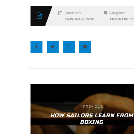
Published
Categories
JANUAR 8, 2012
TRAINING T
PREVIOUS
HOW SAILORS LEARN FROM
BOXING