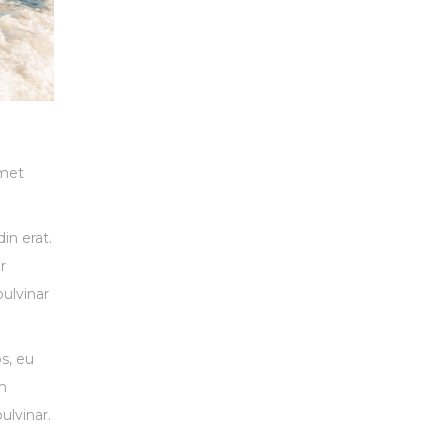
amet
in erat.
r
pulvinar
s, eu
m
ulvinar.