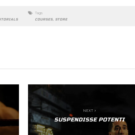
Tags
UTORIALS
COURSES
,
STORE
NEXT
SUSPENDISSE POTENTI