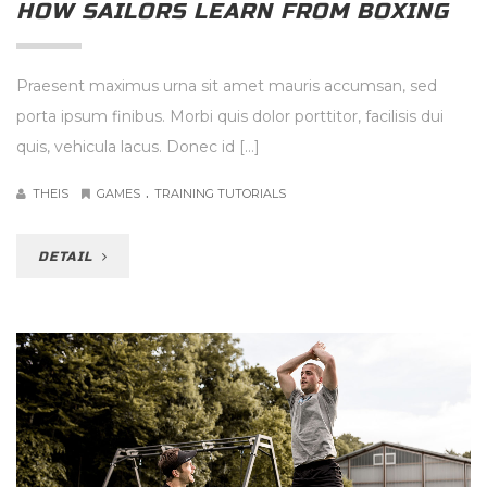
HOW SAILORS LEARN FROM BOXING
Praesent maximus urna sit amet mauris accumsan, sed
porta ipsum finibus. Morbi quis dolor porttitor, facilisis dui
quis, vehicula lacus. Donec id […]
.
THEIS
GAMES
TRAINING TUTORIALS
DETAIL