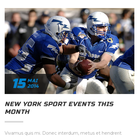
15
MAI
2014
NEW YORK SPORT EVENTS THIS
MONTH
Vivamus quis mi. Donec interdum, metus et hendrerit