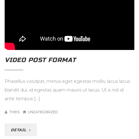
VIDEO POST FORMAT
Phasellus volutpat, metus eget egestas mollis, lacus lacus
blandit dui, id egestas quam mauris ut lacus. Ut a nisl id
ante tempus […]
THEIS
UNCATEGORIZED
DETAIL