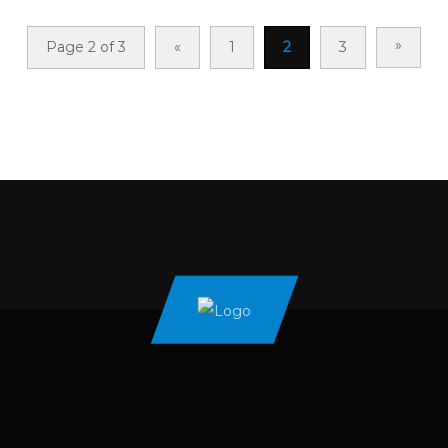
»
Page 2 of 3
«
1
2
3