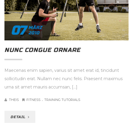
07
MÄRZ
2010
NUNC CONGUE ORNARE
Maecenas enim sapien, varius sit amet erat id, tincidunt
sollicitudin erat. Nullam nec nunc felis. Praesent maximus
urna sit amet mauris accumsan, […]
.
THEIS
FITNESS
TRAINING TUTORIALS
DETAIL