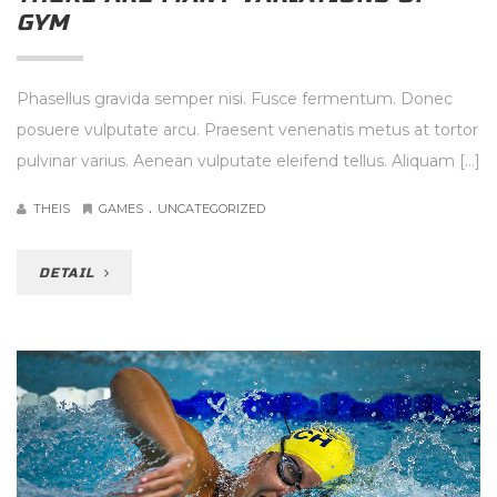
GYM
Phasellus gravida semper nisi. Fusce fermentum. Donec
posuere vulputate arcu. Praesent venenatis metus at tortor
pulvinar varius. Aenean vulputate eleifend tellus. Aliquam […]
.
THEIS
GAMES
UNCATEGORIZED
DETAIL