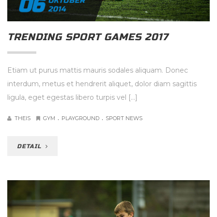
06
OKTOBER
2014
TRENDING SPORT GAMES 2017
Etiam ut purus mattis mauris sodales aliquam. Donec
interdum, metus et hendrerit aliquet, dolor diam sagittis
ligula, eget egestas libero turpis vel […]
.
.
THEIS
GYM
PLAYGROUND
SPORT NEWS
DETAIL