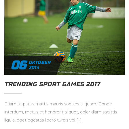
06
OKTOBER
2014
TRENDING SPORT GAMES 2017
Etiam ut purus mattis mauris sodales aliquam. Donec
interdum, metus et hendrerit aliquet, dolor diam sagittis
ligula, eget egestas libero turpis vel […]