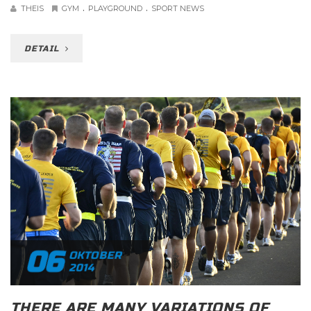
.
.
THEIS
GYM
PLAYGROUND
SPORT NEWS
DETAIL
06
OKTOBER
2014
THERE ARE MANY VARIATIONS OF