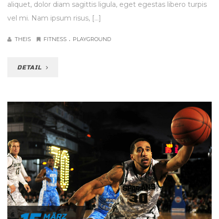
aliquet, dolor diam sagittis ligula, eget egestas libero turpis
vel mi. Nam ipsum risus, […]
.
THEIS
FITNESS
PLAYGROUND
DETAIL
MÄRZ